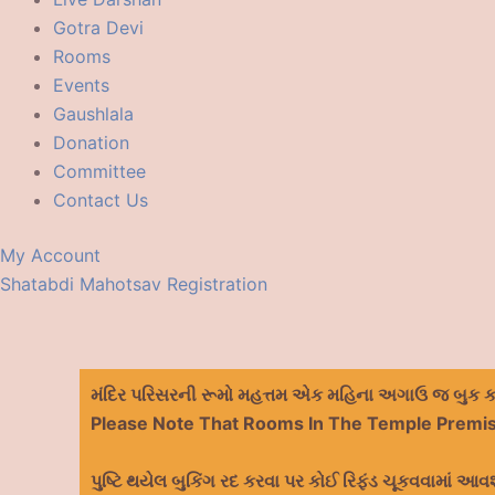
Gotra Devi
Rooms
Events
Gaushlala
Donation
Committee
Contact Us
My Account
Shatabdi Mahotsav Registration
મંદિર પરિસરની રૂમો મહત્તમ એક મહિના અગાઉ જ બુક કરી
Please Note That Rooms In The Temple Premi
પુષ્ટિ થયેલ બુકિંગ રદ કરવા પર કોઈ રિફંડ ચૂકવવામાં આવશ